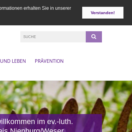
ormationen erhalten Sie in unserer
Verstanden!
 UND LEBEN
PRÄVENTION
illkommen im ev.-luth.
eis Nienburg/Weser