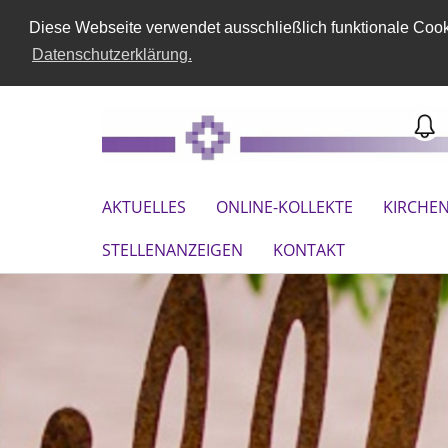
Diese Webseite verwendet ausschließlich funktionale Cooki
Datenschutzerklärung.
AKTUELLES
ONLINE-KOLLEKTE
KIRCHE
STELLENANZEIGEN
KONTAKT
Angedacht und nachgedacht
Lesen Sie hier aktuelle Gedanken von Mitarbei
Kirchenkreises