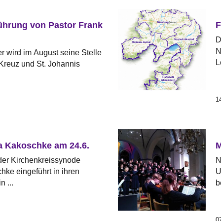
ührung von Pastor Frank
F
D
N
r wird im August seine Stelle
L
Kreuz und St. Johannis
1
a Kakoschke am 24.6.
M
 der Kirchenkreissynode
N
ke eingeführt in ihren
U
n ...
b
0