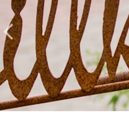
Mehr erfahren
Losung
Samstag, 08. August 2026
Du bist der Gott, der mir hilft; täglich harre ich a
Psalm 25,5