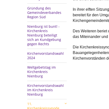
Gründung des
In ihrer elften Sitz
Gemeindeverbandes
bereitet für den Umg
Region Süd
Kirchengemeindemitg
Nienburg ist bunt! -
Kirchenkreis
Des Weiteren beriet 
Nienburg beteiligt
das Miteinander und 
sich an Kundgebung
gegen Rechts
Die Kirchenkreissyno
Bauangelegenheiten,
Kirchenvorstandswahl
2024
Kirchenvorständen d
Weltgebetstag im
Kirchenkreis
Nienburg
Kirchenvorstandswahl
im Kirchenkreis
Nienburg
11.
Kirchenkreissynode