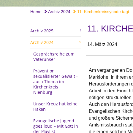
Home
Archiv 2024
11. Kirchenkreissynode tagt...
11. KIRC
Archiv 2025
Archiv 2024
14. März 2024
Gesprächsreihe zum
Vaterunser
Am vergangenen Donn
Prävention
sexualisierter Gewalt -
Marklohe. In ihrem er
auch Thema im
Herausforderungen de
Kirchenkreis
Arbeit in den Einric
Nienburg
nötigen strukturelle
Unser Kreuz hat keine
Auch den Herausforder
Haken
Evangelischen Kirche
und größere Sicherhe
Evangelische Jugend
Amtsmissbrauch statt
goes loud – Mit Gott in
der Playlist
die einen solchen Mi