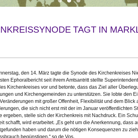
HENKREISSYNODE TAGT IN MAR
erstag, den 14. März tagte die Synode des Kirchenkreises 
sten Ephoralbericht seit ihrem Amtsantritt stellte Superintendent
s Kirchenkreises vor und betonte, dass das Ziel aller Überlegu
htungen und Kirchengemeinden zu unterstützen. Sie lobte den Ein
n Veränderungen mit großer Offenheit, Flexibilität und dem Blic
ungen, die sich nicht erst mit der im Januar veröffentlichten St
 ergeben, stelle sich der Kirchenkreis mit Nachdruck. Ein Schu
it schafft, wird erarbeitet. „Es geht um die Anerkennung, dass
gefunden haben und darum die nötigen Konsequenzen zu ziehen.
ssbrauch begünstigen,“ so de Vos.