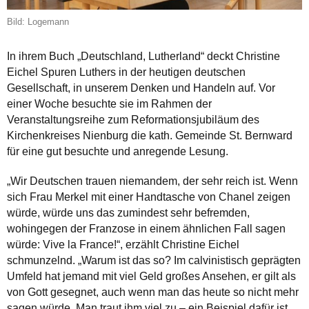
Bild: Logemann
In ihrem Buch „Deutschland, Lutherland“ deckt Christine
Eichel Spuren Luthers in der heutigen deutschen
Gesellschaft, in unserem Denken und Handeln auf. Vor
einer Woche besuchte sie im Rahmen der
Veranstaltungsreihe zum Reformationsjubiläum des
Kirchenkreises Nienburg die kath. Gemeinde St. Bernward
für eine gut besuchte und anregende Lesung.
„Wir Deutschen trauen niemandem, der sehr reich ist. Wenn
sich Frau Merkel mit einer Handtasche von Chanel zeigen
würde, würde uns das zumindest sehr befremden,
wohingegen der Franzose in einem ähnlichen Fall sagen
würde: Vive la France!“, erzählt Christine Eichel
schmunzelnd. „Warum ist das so? Im calvinistisch geprägten
Umfeld hat jemand mit viel Geld großes Ansehen, er gilt als
von Gott gesegnet, auch wenn man das heute so nicht mehr
sagen würde. Man traut ihm viel zu – ein Beispiel dafür ist