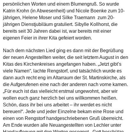
persönlichen Worten und einem Blumengruß. So wurde
Katrin Krohn (in Abwesenheit) und Nicole Boenke zum 10-
jährigen, Helene Moser und Silke Traemann zum 20-
jährigen Dienstjubiläum gratuliert. Sibylle Kollhorst, die
bereits seit 30 Jahren dabei ist, war bereits mit einer
eigenen Feier in ihrer Kita gefeiert worden.
Nach dem nächsten Lied ging es dann mit der Begrüßung
der neuen Angestellten weiter, die seit letztem August in den
Kitas des Kirchenkreises angefangen haben. „Jetzt gibt’s
viele Namen“, lachte Rengstorf, und tatsächlich wurde es
dann auch recht eng im Altarraum der St. Martinskirche, als
die Aufgerufenen eine nach der anderen nach vorne kamen.
„Für euch ist das vielleicht erstmal ungewohnt, aber wir
wollen euch ganz herzlich bei uns willkommen heißen.
Schön, dass ihr bei uns arbeitet – ihr werdet es nicht
bereuen!“. Jede und jeder Einzelne bekam eine Rose und
einen von Rengstorf handgeschriebenen Gruß überreicht.
Am Ende wurden alle Neuangestellten von Lechler unter
Handauflegung mit den Worten gesegnet. „Gott beschütze