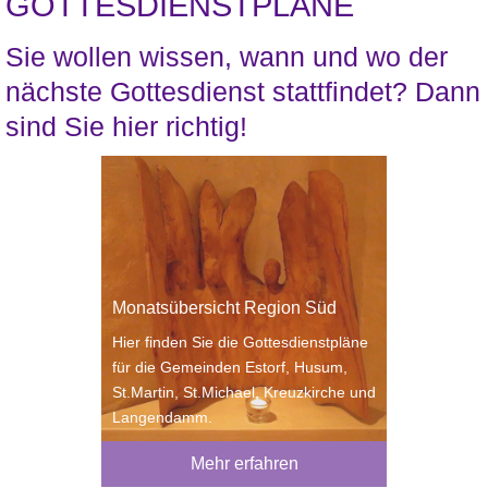
GOTTESDIENSTPLÄNE
Sie wollen wissen, wann und wo der
nächste Gottesdienst stattfindet? Dann
sind Sie hier richtig!
Monatsübersicht Region Süd
Hier finden Sie die Gottesdienstpläne
für die Gemeinden Estorf, Husum,
St.Martin, St.Michael, Kreuzkirche und
Langendamm.
Mehr erfahren