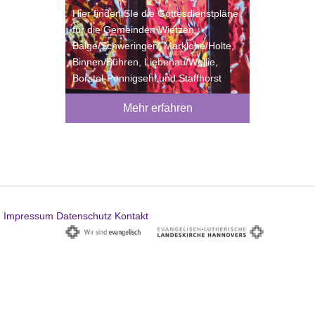
Hier finden SIe die Gottesdienstpläne
für die Gemeinden Wietzen,
Balge/Schweringen, Marklohe/Holte,
Binnen/Bühren, Liebenau/Wellie,
Borstel-Pennigsehl und Staffhorst
Mehr erfahren
Impressum
Datenschutz
Kontakt