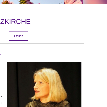
Bild: emsz
UZKIRCHE
teilen
“
r
m