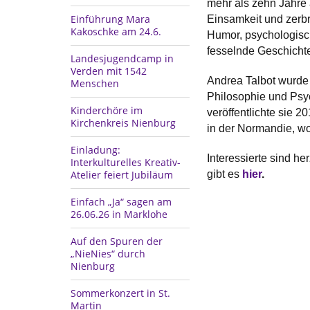
mehr als zehn Jahre 
Einführung Mara
Einsamkeit und zerb
Kakoschke am 24.6.
Humor, psychologisch
fesselnde Geschichte
Landesjugendcamp in
Verden mit 1542
Andrea Talbot wurde 
Menschen
Philosophie und Psyc
Kinderchöre im
veröffentlichte sie 2
Kirchenkreis Nienburg
in der Normandie, wo
Einladung:
Interessierte sind h
Interkulturelles Kreativ-
Atelier feiert Jubiläum
gibt es
hier
.
Einfach „Ja“ sagen am
26.06.26 in Marklohe
Auf den Spuren der
„NieNies“ durch
Nienburg
Sommerkonzert in St.
Martin