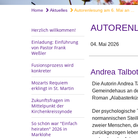
Home
Aktuelles
Autorenlesung am 6. Mai an ...
AUTORENL
Herzlich willkommen!
Einladung: Einführung
04. Mai 2026
von Pastor Frank
Weßler
Fusionsprozess wird
konkreter
Andrea Talbot
Mozarts Requiem
Die Autorin Andrea T
erklingt in St. Martin
Gemeindehaus an der
Roman „Alabasterküs
Zukunftsfragen im
Mittelpunkt der
Kirchenkreissynode
Der psychologische Th
normannischen Steil
So schön war "Einfach
zweier Menschen, die
heiraten" 2026 in
zurückgezogen leben
Marklohe